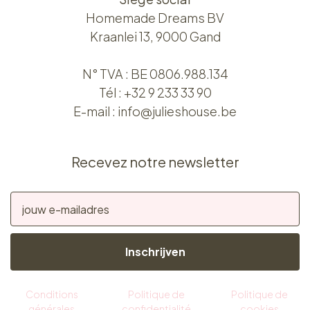
Homemade Dreams BV
Kraanlei 13, 9000 Gand
N° TVA : BE 0806.988.134
Tél :
+32 9 233 33 90
E-mail :
info@julieshouse.be
Recevez notre newsletter
Inschrijven
Conditions
Politique de
Politique de
générales
confidentialité
cookies