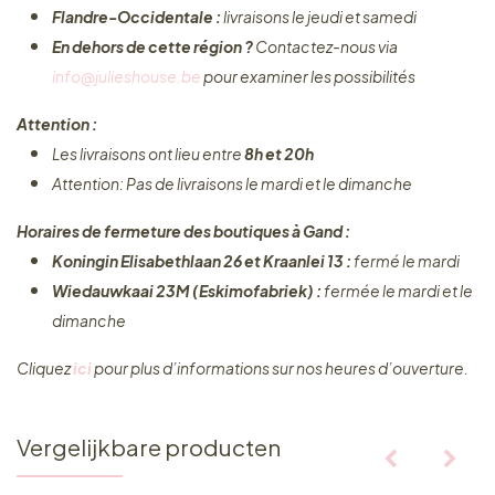
Flandre-Occidentale :
livraisons le jeudi et samedi
En dehors de cette région ?
Contactez-nous via
info@julieshouse.be
pour examiner les possibilités
Attention :
Les livraisons ont lieu entre
8h et 20h
Attention: Pas de livraisons le mardi et le dimanche
Horaires de fermeture des boutiques à Gand :
Koningin Elisabethlaan 26 et Kraanlei 13 :
fermé le mardi
Wiedauwkaai 23M (Eskimofabriek) :
fermée le mardi et le
dimanche
Cliquez ​
ici
pour plus d’informations sur nos heures d’ouverture.
Vergelijkbare producten