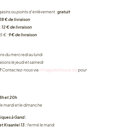
gasins ou points d’enlèvement :
gratuit
18 € de livraison
:
12 € de livraison
5 € :
9 € de livraison
ons du mercredi au lundi
raisons le jeudi et samedi
 ?
Contactez-nous via
info@julieshouse.be
pour
8h et 20h
 le mardi et le dimanche
iques à Gand :
t Kraanlei 13 :
fermé le mardi