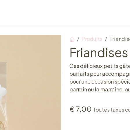
Points de vente
Petit-déjeuner, déjeuner & tea ti
Produits
Friandis
Friandises
Ces délicieux petits gâte
parfaits pour accompagn
pour une occasion spécial
parrain ou la marraine,
€
7,00
Toutes taxes c