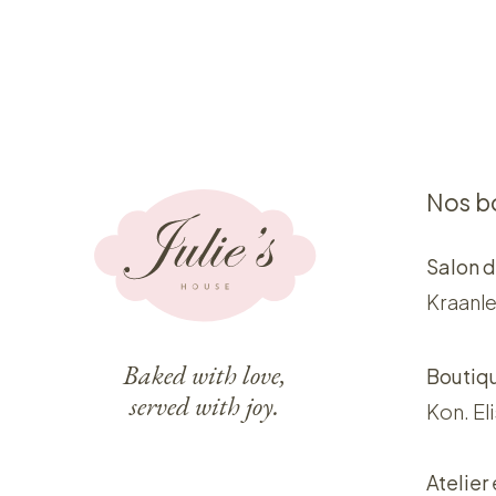
Nos b
Salon d
Kraanle
Baked with love,
Boutiq
served with joy.
Kon. El
Atelier