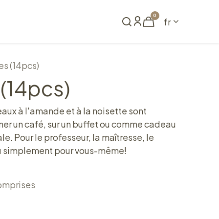
0
fr
me
Réserver
es (14pcs)
 (14pcs)
aux à l'amande et à la noisette sont
er un café, sur un buffet ou comme cadeau
e. Pour le professeur, la maîtresse, le
 ou simplement pour vous-même!
omprises