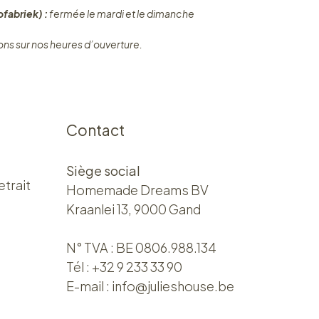
fabriek) :
fermée le mardi et le dimanche
ons sur nos heures d’ouverture.
Contact
Siège social
etrait
Homemade Dreams BV
Kraanlei 13, 9000 Gand
N° TVA : BE 0806.988.134
Tél :
+32 9 233 33 90
E-mail :
info@julieshouse.be