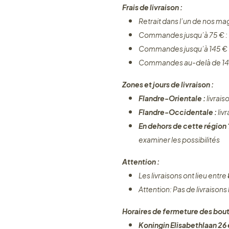
Frais de livraison :
Retrait dans l’un de nos ma
Commandes jusqu’à 75 € :
Commandes jusqu’à 145 € 
Commandes au-delà de 14
Zones et jours de livraison :
Flandre-Orientale :
livrais
Flandre-Occidentale :
liv
En dehors de cette région
examiner les possibilités
Attention :
Les livraisons ont lieu entre
Attention: Pas de livraisons
Horaires de fermeture des bout
Koningin Elisabethlaan 26 e