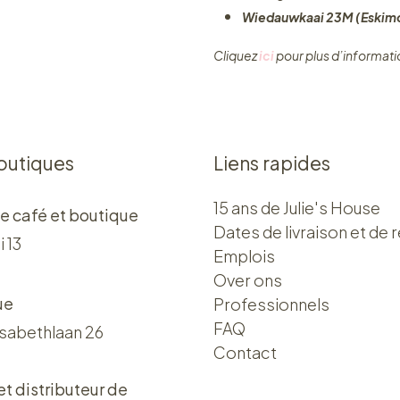
Wiedauwkaai 23M (Eskimo
Cliquez ​
ici
pour plus d’informati
outiques
Liens rapides
15 ans de Julie's House
e café et boutique
Dates de livraison et de r
i 13
Emplois
Over ons​​
ue
Professionnels
FAQ
isabethlaan 26
Contact
 et distributeur de