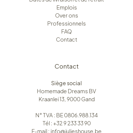
Emplois
Over ons​​
Professionnels
FAQ
Contact
Contact
Siège social
Homemade Dreams BV
Kraanlei 13, 9000 Gand
N° TVA : BE 0806.988.134
Tél :
+32 9 233 33 90
E-mail :
info@julieshouse.be