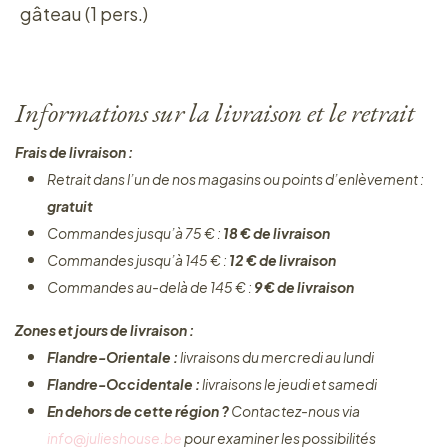
gâteau (1 pers.)
Informations sur la livraison et le retrait
Frais de livraison :
Retrait dans l’un de nos magasins ou points d’enlèvement :
gratuit
Commandes jusqu’à 75 € :
18 € de livraison
Commandes jusqu’à 145 € :
12 € de livraison
Commandes au-delà de 145 € :
9 € de livraison
Zones et jours de livraison :
Flandre-Orientale :
livraisons du mercredi au lundi
Flandre-Occidentale :
livraisons le jeudi et samedi
En dehors de cette région ?
Contactez-nous via
info@julieshouse.be
pour examiner les possibilités