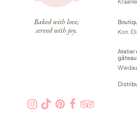
Kraanle
Baked with love,
Boutiq
served with joy.
Kon. El
Atelier
gâteau
Wiedau
Distrib