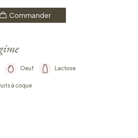
Commander
égime
Oeuf
Lactose
ruits à coque