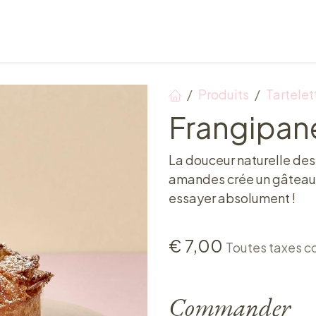
Points de vente
Petit-déjeuner, déjeuner & tea ti
Produits
Tartelet
Frangipan
La douceur naturelle des
amandes crée un gâteau '
essayer absolument !
€
7,00
Toutes taxes c
Commander