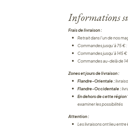
Informations sur
Frais de livraison :
Retrait dans l’un de nos ma
Commandes jusqu’à 75 € :
Commandes jusqu’à 145 € 
Commandes au-delà de 14
Zones et jours de livraison :
Flandre-Orientale :
livrais
Flandre-Occidentale :
liv
En dehors de cette région
examiner les possibilités
Attention :
Les livraisons ont lieu entre