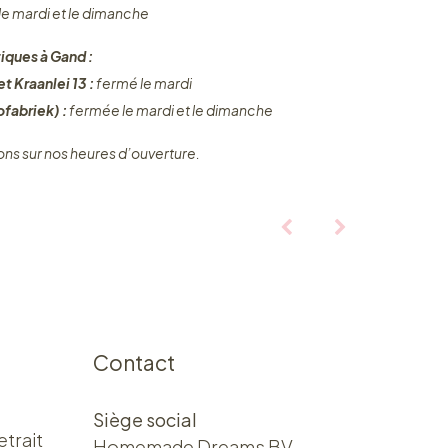
 le mardi et le dimanche
iques à Gand :
t Kraanlei 13 :
fermé le mardi
fabriek) :
fermée le mardi et le dimanche
ons sur nos heures d’ouverture.
Contact
Siège social
etrait
Homemade Dreams BV