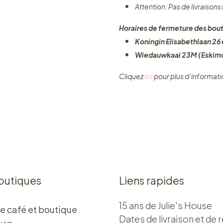
Attention: Pas de livraisons
Horaires de fermeture des bout
Koningin Elisabethlaan 26 e
Wiedauwkaai 23M (Eskimo
Cliquez ​
ici
pour plus d’informati
outiques
Liens rapides
15 ans de Julie's House
e café et boutique
Dates de livraison et de r