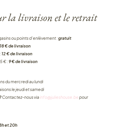
 la livraison et le retrait
gasins ou points d’enlèvement :
gratuit
18 € de livraison
:
12 € de livraison
5 € :
9 € de livraison
ons du mercredi au lundi
raisons le jeudi et samedi
 ?
Contactez-nous via
info@julieshouse.be
pour
8h et 20h