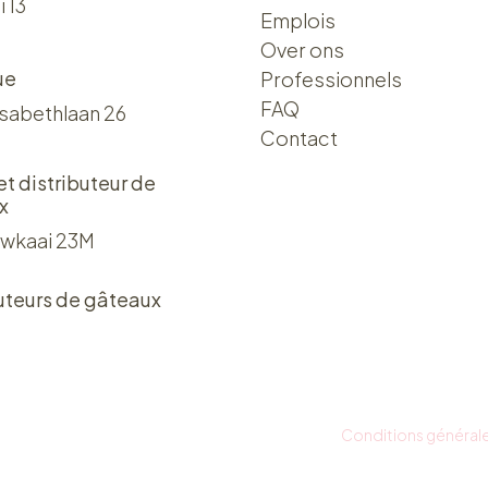
i 13
Emplois
Over ons​​
ue
Professionnels
FAQ
isabethlaan 26
Contact
 et distributeur de
x
wkaai 23M
uteurs de gâteaux
Conditions général