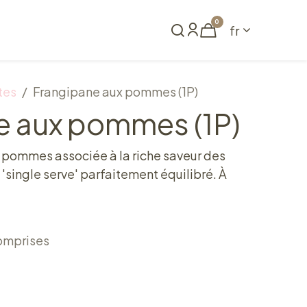
0
fr
me
Réserver
tes
Frangipane aux pommes (1P)
e aux pommes (1P)
 pommes associée à la riche saveur des
single serve' parfaitement équilibré. À
omprises