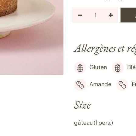
Allergènes et r
Gluten
Blé
Amande
F
Size
gâteau (1 pers.)