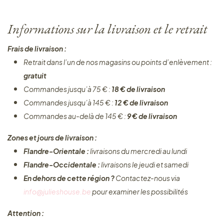
Informations sur la livraison et le retrait
Frais de livraison :
Retrait dans l’un de nos magasins ou points d’enlèvement :
gratuit
Commandes jusqu’à 75 € :
18 € de livraison
Commandes jusqu’à 145 € :
12 € de livraison
Commandes au-delà de 145 € :
9 € de livraison
Zones et jours de livraison :
Flandre-Orientale :
livraisons du mercredi au lundi
Flandre-Occidentale :
livraisons le jeudi et samedi
En dehors de cette région ?
Contactez-nous via
info@julieshouse.be
pour examiner les possibilités
Attention :