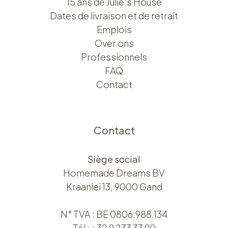
15 ans de Julie's House
Dates de livraison et de retrait
Emplois
Over ons​​
Professionnels
FAQ
Contact
Contact
Siège social
Homemade Dreams BV
Kraanlei 13, 9000 Gand
N° TVA : BE 0806.988.134
Tél :
+32 9 233 33 90