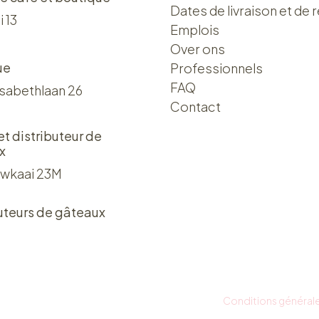
Dates de livraison et de r
i 13
Emplois
Over ons​​
ue
Professionnels
FAQ
isabethlaan 26
Contact
 et distributeur de
x
wkaai 23M
uteurs de gâteaux
Conditions général