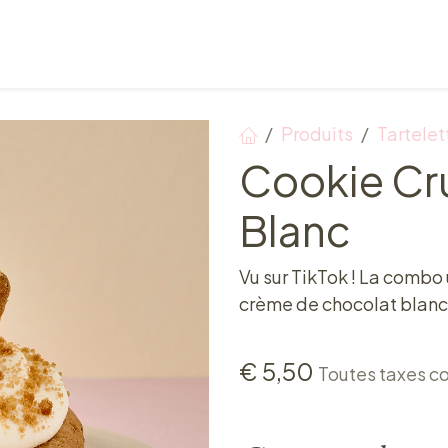
Points de vente
Petit-déjeuner, déjeuner & tea ti
Produits
Tartelet
Cookie Cr
Blanc
Vu sur TikTok ! La combo 
crème de chocolat blanc
€
5,50
Toutes taxes c