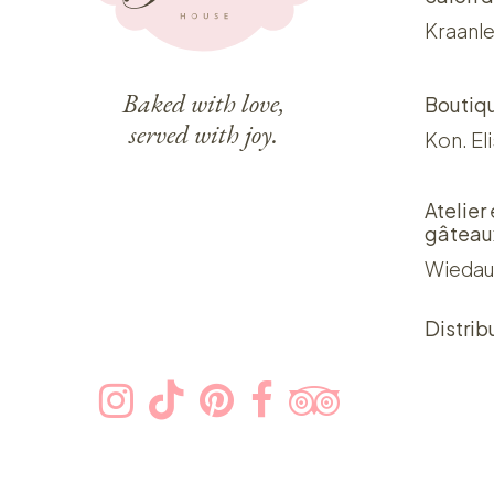
Kraanle
Baked with love,
Boutiq
served with joy.
Kon. El
Atelier
gâteau
Wiedau
Distrib