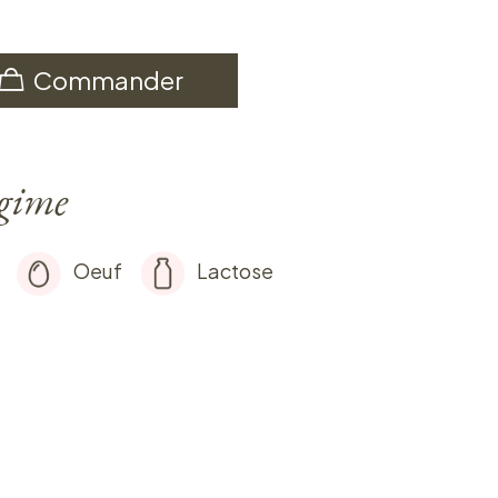
Commander
égime
Oeuf
Lactose