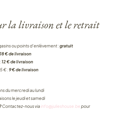
 la livraison et le retrait
gasins ou points d’enlèvement :
gratuit
18 € de livraison
:
12 € de livraison
5 € :
9 € de livraison
ons du mercredi au lundi
raisons le jeudi et samedi
 ?
Contactez-nous via
info@julieshouse.be
pour