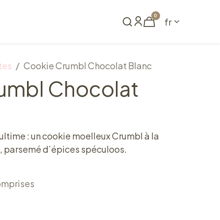
0
fr
me
Réserver
tes
Cookie Crumbl Chocolat Blanc
umbl Chocolat
ultime : un cookie moelleux Crumbl à la
, parsemé d’épices spéculoos.
omprises