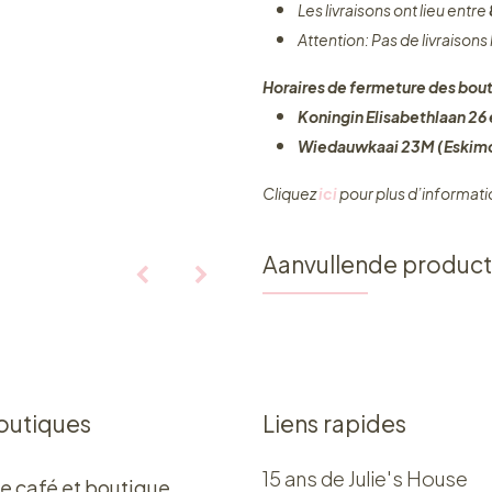
Les livraisons ont lieu entre
Attention: Pas de livraisons
Horaires de fermeture des bout
Koningin Elisabethlaan 26 e
Wiedauwkaai 23M (Eskimo
Cliquez ​
ici
pour plus d’informati
Aanvullende produc
outiques
Liens rapides
15 ans de Julie's House
e café et boutique