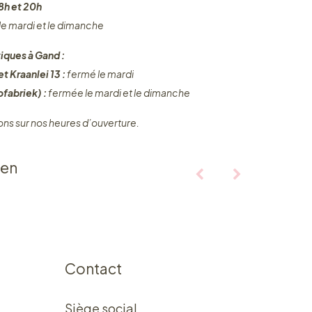
8h et 20h
 le mardi et le dimanche
iques à Gand :
t Kraanlei 13 :
fermé le mardi
fabriek) :
fermée le mardi et le dimanche
ons sur nos heures d’ouverture.
ten
Contact
Siège social