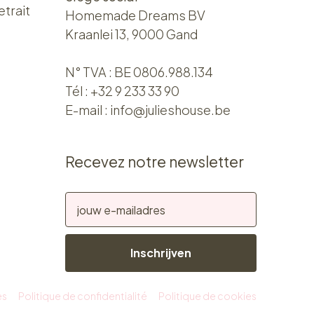
etrait
Homemade Dreams BV
Kraanlei 13, 9000 Gand
N° TVA : BE 0806.988.134
Tél :
+32 9 233 33 90
E-mail :
info@julieshouse.be
Recevez notre newsletter
Inschrijven
es
Politique de confidentialité
Politique de cookies