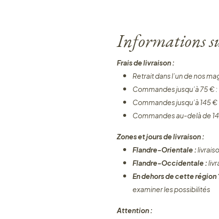
Informations sur
Frais de livraison :
Retrait dans l’un de nos ma
Commandes jusqu’à 75 € :
Commandes jusqu’à 145 € 
Commandes au-delà de 14
Zones et jours de livraison :
Flandre-Orientale :
livrais
Flandre-Occidentale :
liv
En dehors de cette région
examiner les possibilités
Attention :