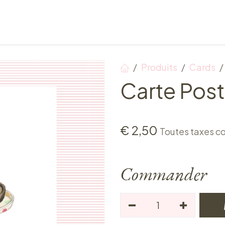
Points de vente
Petit-déjeuner, déjeuner & tea ti
Produits
Cards
Carte Post
€
2,50
Toutes taxes c
Commander