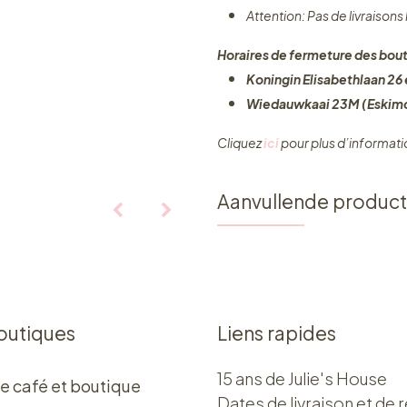
Attention: Pas de livraisons
Horaires de fermeture des bout
Koningin Elisabethlaan 26 e
Wiedauwkaai 23M (Eskimo
Cliquez ​
ici
pour plus d’informati
Aanvullende produc
outiques
Liens rapides
15 ans de Julie's House
e café et boutique
Dates de livraison et de r