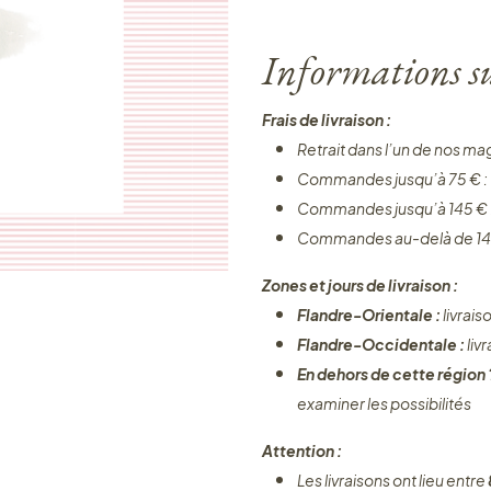
Informations sur
Frais de livraison :
Retrait dans l’un de nos ma
Commandes jusqu’à 75 € :
Commandes jusqu’à 145 € 
Commandes au-delà de 14
Zones et jours de livraison :
Flandre-Orientale :
livrais
Flandre-Occidentale :
liv
En dehors de cette région
examiner les possibilités
Attention :
Les livraisons ont lieu entre