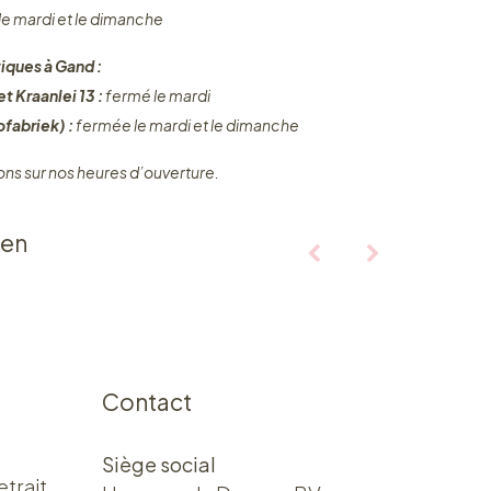
 le mardi et le dimanche
iques à Gand :
t Kraanlei 13 :
fermé le mardi
fabriek) :
fermée le mardi et le dimanche
ons sur nos heures d’ouverture.
ten
Contact
Siège social
etrait