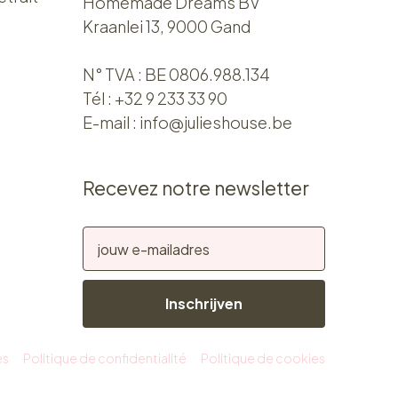
Homemade Dreams BV
Kraanlei 13, 9000 Gand
N° TVA : BE 0806.988.134
Tél :
+32 9 233 33 90
E-mail :
info@julieshouse.be
Recevez notre newsletter
Inschrijven
es
Politique de confidentialité
Politique de cookies