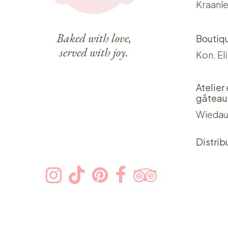
Kraanle
Baked with love,
Boutiq
served with joy.
Kon. El
Atelier
gâteau
Wiedau
Distrib