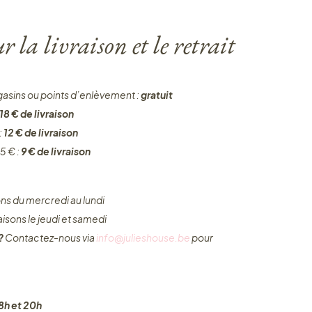
 la livraison et le retrait
gasins ou points d’enlèvement :
gratuit
18 € de livraison
:
12 € de livraison
5 € :
9 € de livraison
ons du mercredi au lundi
raisons le jeudi et samedi
 ?
Contactez-nous via
info@julieshouse.be
pour
8h et 20h