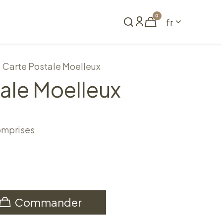
0
fr
me
Réserver
Carte Postale Moelleux
ale Moelleux
omprises
Commander