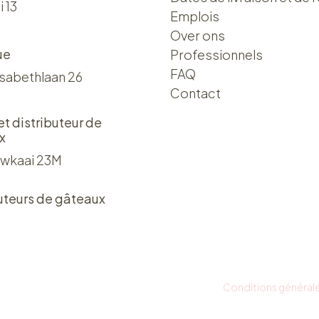
i 13
Emplois
Over ons​​
ue
Professionnels
FAQ
isabethlaan 26
Contact
 et distributeur de
x
wkaai 23M
uteurs de gâteaux
Conditions général