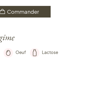
Commander
égime
Oeuf
Lactose