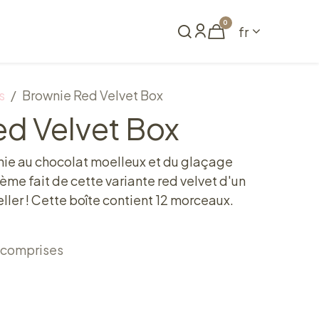
0
fr
me
Réserver
s
Brownie Red Velvet Box
ed Velvet Box
ie au chocolat moelleux et du glaçage
ème fait de cette variante red velvet d'un
ller ! Cette boîte contient 12 morceaux.
 comprises