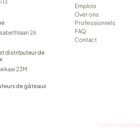
i 13
Emplois
Over ons​​
ue
Professionnels
FAQ
isabethlaan 26
Contact
 et distributeur de
x
wkaai 23M
uteurs de gâteaux
Conditions général