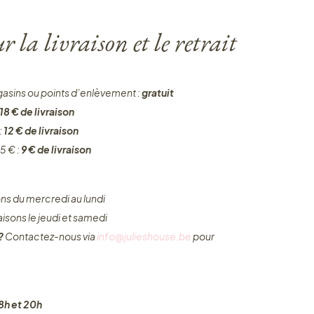
 la livraison et le retrait
gasins ou points d’enlèvement :
gratuit
18 € de livraison
:
12 € de livraison
5 € :
9 € de livraison
ons du mercredi au lundi
raisons le jeudi et samedi
 ?
Contactez-nous via
info@julieshouse.be
pour
8h et 20h