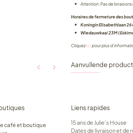
Attention: Pas de livraisons
Horaires de fermeture des bout
Koningin Elisabethlaan 26 e
Wiedauwkaai 23M (Eskimo
Cliquez ​
ici
pour plus d’informati
Aanvullende produc
outiques
Liens rapides
15 ans de Julie's House
e café et boutique
Dates de livraison et de r