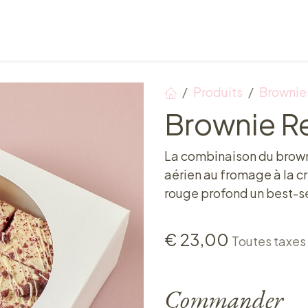
Points de vente
Petit-déjeuner, déjeuner & tea ti
Produits
Brownie
Brownie R
La combinaison du brown
aérien au fromage à la cr
rouge profond un best-se
€
23,00
Toutes taxes
Commander