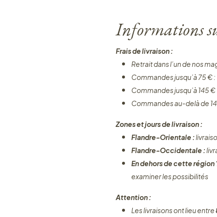
Informations sur
Frais de livraison :
Retrait dans l’un de nos ma
Commandes jusqu’à 75 € :
Commandes jusqu’à 145 € 
Commandes au-delà de 14
Zones et jours de livraison :
Flandre-Orientale :
livrais
Flandre-Occidentale :
liv
En dehors de cette région
examiner les possibilités
Attention :
Les livraisons ont lieu entre