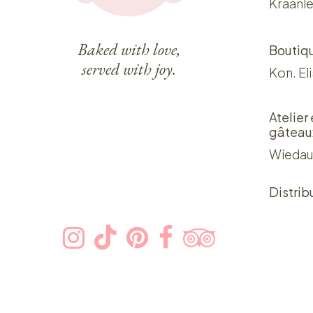
Kraanle
Baked with love,
Boutiq
served with joy.
Kon. El
Atelier
gâteau
Wiedau
Distrib