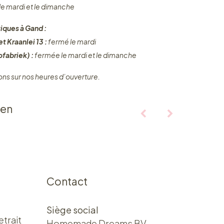
 le mardi et le dimanche
iques à Gand :
t Kraanlei 13 :
fermé le mardi
fabriek) :
fermée le mardi et le dimanche
ons sur nos heures d’ouverture.
ten
Contact
Siège social
etrait
Homemade Dreams BV