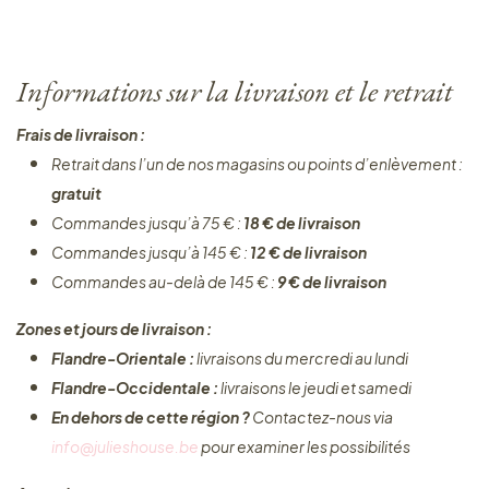
Informations sur la livraison et le retrait
Frais de livraison :
Retrait dans l’un de nos magasins ou points d’enlèvement :
gratuit
Commandes jusqu’à 75 € :
18 € de livraison
Commandes jusqu’à 145 € :
12 € de livraison
Commandes au-delà de 145 € :
9 € de livraison
Zones et jours de livraison :
Flandre-Orientale :
livraisons du mercredi au lundi
Flandre-Occidentale :
livraisons le jeudi et samedi
En dehors de cette région ?
Contactez-nous via
info@julieshouse.be
pour examiner les possibilités