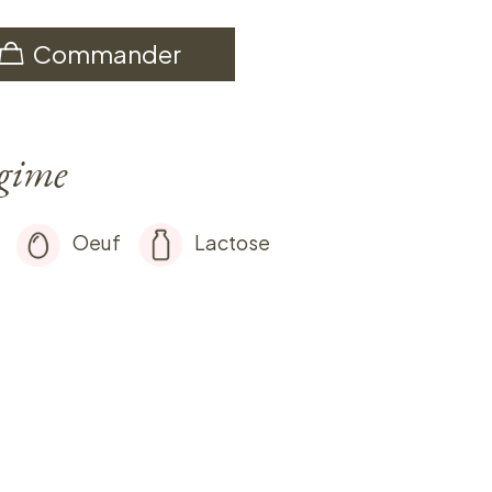
Commander
égime
Oeuf
Lactose