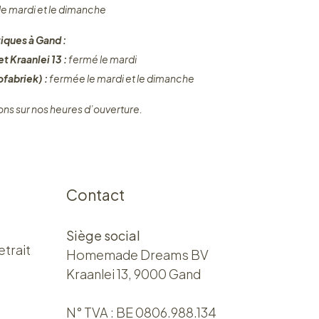
 le mardi et le dimanche
iques à Gand :
t Kraanlei 13 :
fermé le mardi
fabriek) :
fermée le mardi et le dimanche
ons sur nos heures d’ouverture.
Contact
Siège social
etrait
Homemade Dreams BV
Kraanlei 13, 9000 Gand
N° TVA : BE 0806.988.134