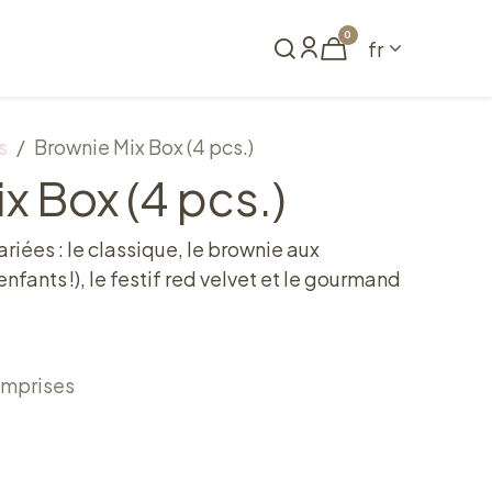
0
fr
me
Réserver
s
Brownie Mix Box (4 pcs.)
x Box (4 pcs.)
riées : le classique, le brownie aux
nfants !), le festif red velvet et le gourmand
.
omprises