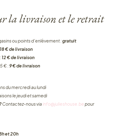
 la livraison et le retrait
gasins ou points d’enlèvement :
gratuit
18 € de livraison
:
12 € de livraison
5 € :
9 € de livraison
ons du mercredi au lundi
raisons le jeudi et samedi
 ?
Contactez-nous via
info@julieshouse.be
pour
8h et 20h