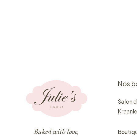
Nos b
Salon d
Kraanle
Baked with love,
Boutiq