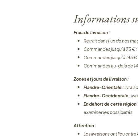
Informations sur
Frais de livraison :
Retrait dans l’un de nos ma
Commandes jusqu’à 75 € :
Commandes jusqu’à 145 € 
Commandes au-delà de 14
Zones et jours de livraison :
Flandre-Orientale :
livrais
Flandre-Occidentale :
liv
En dehors de cette région
examiner les possibilités
Attention :
Les livraisons ont lieu entre