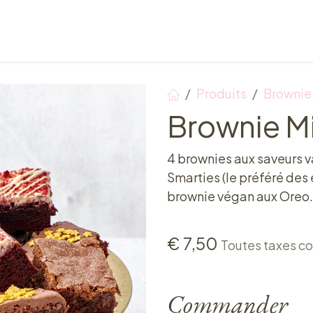
Points de vente
Petit-déjeuner, déjeuner & tea ti
Produits
Brownie
Brownie Mi
4 brownies aux saveurs va
Smarties (le préféré des e
brownie végan aux Oreo
€
7,50
Toutes taxes c
Commander