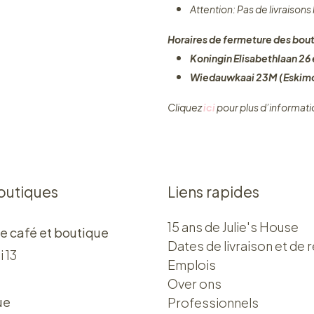
Attention: Pas de livraisons
Horaires de fermeture des bout
Koningin Elisabethlaan 26 e
Wiedauwkaai 23M (Eskimo
Cliquez ​
ici
pour plus d’informati
outiques
Liens rapides
15 ans de Julie's House
e café et boutique
Dates de livraison et de r
i 13
Emplois
Over ons​​
ue
Professionnels