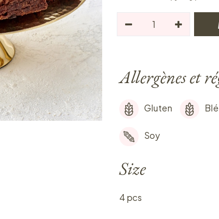
Allergènes et r
Gluten
Blé
Soy
Size
4 pcs