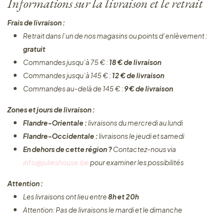
Informations sur la livraison et le retrait
Frais de livraison :
Retrait dans l’un de nos magasins ou points d’enlèvement :
gratuit
Commandes jusqu’à 75 € :
18 € de livraison
Commandes jusqu’à 145 € :
12 € de livraison
Commandes au-delà de 145 € :
9 € de livraison
Zones et jours de livraison :
Flandre-Orientale :
livraisons du mercredi au lundi
Flandre-Occidentale :
livraisons le jeudi et samedi
En dehors de cette région ?
Contactez-nous via
info@julieshouse.be
pour examiner les possibilités
Attention :
Les livraisons ont lieu entre
8h et 20h
Attention: Pas de livraisons le mardi et le dimanche