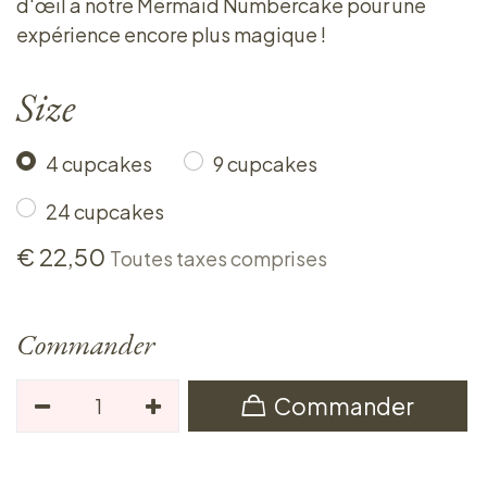
d'œil à notre Mermaid Numbercake pour une
expérience encore plus magique !
Size
4 cupcakes
9 cupcakes
24 cupcakes
€
22,50
Toutes taxes comprises
Commander
Commander