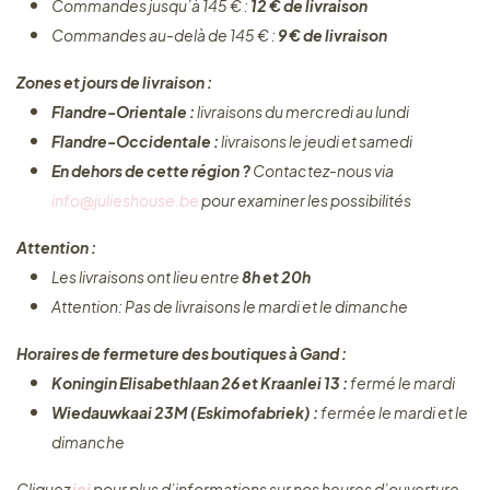
Commandes jusqu’à 145 € :
12 € de livraison
Commandes au-delà de 145 € :
9 € de livraison
Zones et jours de livraison :
Flandre-Orientale :
livraisons du mercredi au lundi
Flandre-Occidentale :
livraisons le jeudi et samedi
En dehors de cette région ?
Contactez-nous via
info@julieshouse.be
pour examiner les possibilités
Attention :
Les livraisons ont lieu entre
8h et 20h
Attention: Pas de livraisons le mardi et le dimanche
Horaires de fermeture des boutiques à Gand :
Koningin Elisabethlaan 26 et Kraanlei 13 :
fermé le mardi
Wiedauwkaai 23M (Eskimofabriek) :
fermée le mardi et le
dimanche
Cliquez ​
ici
pour plus d’informations sur nos heures d’ouverture.