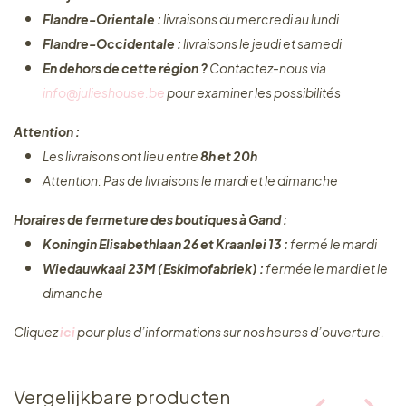
Flandre-Orientale :
livraisons du mercredi au lundi
Flandre-Occidentale :
livraisons le jeudi et samedi
En dehors de cette région ?
Contactez-nous via
info@julieshouse.be
pour examiner les possibilités
Attention :
Les livraisons ont lieu entre
8h et 20h
Attention: Pas de livraisons le mardi et le dimanche
Horaires de fermeture des boutiques à Gand :
Koningin Elisabethlaan 26 et Kraanlei 13 :
fermé le mardi
Wiedauwkaai 23M (Eskimofabriek) :
fermée le mardi et le
dimanche
Cliquez ​
ici
pour plus d’informations sur nos heures d’ouverture.
Vergelijkbare producten