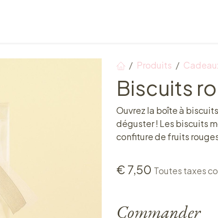
Points de vente
Petit-déjeuner, déjeuner & tea ti
Produits
Cadeaux
Biscuits ro
Ouvrez la boîte à biscuits
déguster ! Les biscuits m
confiture de fruits rouges
€
7,50
Toutes taxes c
Commander