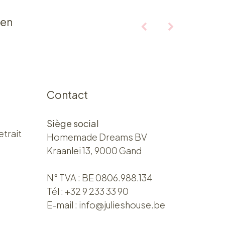
ten
Contact
Siège social
etrait
Homemade Dreams BV
Kraanlei 13, 9000 Gand
N° TVA : BE 0806.988.134
Tél :
+32 9 233 33 90
E-mail :
info@julieshouse.be