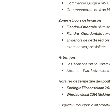
Commandes jusqu’à 145 € 
Commandes au-delà de 14
Zones et jours de livraison :
Flandre-Orientale :
livrais
Flandre-Occidentale :
liv
En dehors de cette région
examiner les possibilités
Attention :
Les livraisons ont lieu entre
Attention: Pas de livraisons
Horaires de fermeture des bout
Koningin Elisabethlaan 26 e
Wiedauwkaai 23M (Eskimo
Cliquez ​
ici
pour plus d’informati