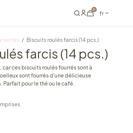
0
fr
me
Réserver
 sucrés
Biscuits roulés farcis (14 pcs.)
ulés farcis (14 pcs.)
, car ces biscuits roulés fourrés sont à
oelleux sont fourrés d'une délicieuse
. Parfait pour le thé ou le café.
omprises