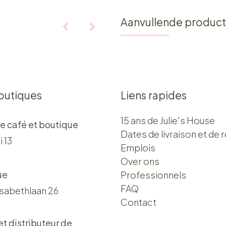
Aanvullende produc
outiques
Liens rapides
15 ans de Julie's House
e café et boutique
Dates de livraison et de r
i 13
Emplois
Over ons​​
ue
Professionnels
FAQ
isabethlaan 26
Contact
 et distributeur de