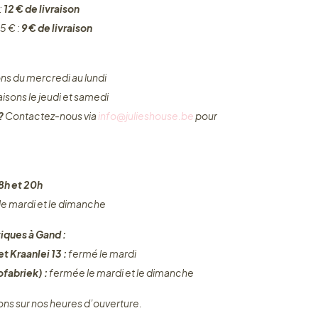
:
12 € de livraison
5 € :
9 € de livraison
ons du mercredi au lundi
raisons le jeudi et samedi
 ?
Contactez-nous via
info@julieshouse.be
pour
8h et 20h
 le mardi et le dimanche
iques à Gand :
t Kraanlei 13 :
fermé le mardi
fabriek) :
fermée le mardi et le dimanche
ons sur nos heures d’ouverture.